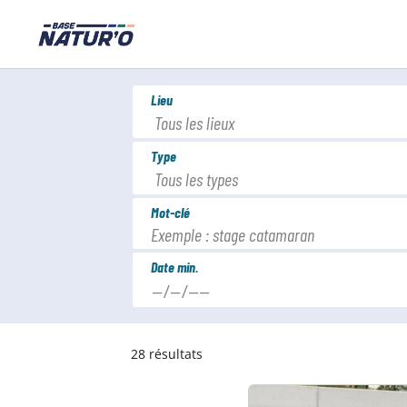
Aller
au
contenu
principal
Lieu
Type
Mot-clé
Date min.
28
résultats